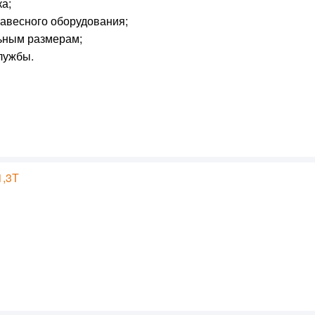
а;
авесного оборудования;
ьным размерам;
лужбы.