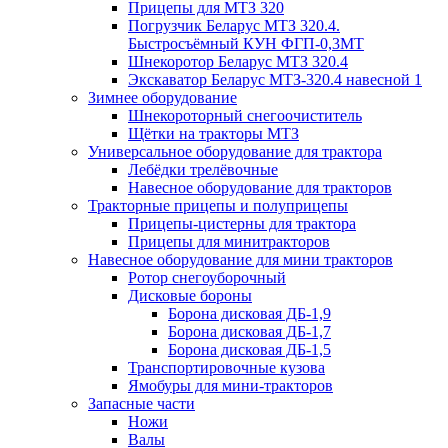
Прицепы для МТЗ 320
Погрузчик Беларус МТЗ 320.4.
Быстросъёмный КУН ФГП-0,3МТ
Шнекоротор Беларус МТЗ 320.4
Экскаватор Беларус МТЗ-320.4 навесной 1
Зимнее оборудование
Шнекороторный снегоочиститель
Щётки на тракторы МТЗ
Универсальное оборудование для трактора
Лебёдки трелёвочные
Навесное оборудование для тракторов
Тракторные прицепы и полуприцепы
Прицепы-цистерны для трактора
Прицепы для минитракторов
Навесное оборудование для мини тракторов
Ротор снегоуборочный
Дисковые бороны
Борона дисковая ДБ-1,9
Борона дисковая ДБ-1,7
Борона дисковая ДБ-1,5
Транспортировочные кузова
Ямобуры для мини-тракторов
Запасные части
Ножи
Валы