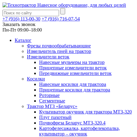
Навесное оборудование, для любых целей
+7 (916) 113-00-30
+7 (916) 716-07-54
Заказать звонок
Пн-Пт 09:00–18:00
Каталог
Фрезы почвообрабатывающие
Измельчитель пней на трактор
Измельчители веток
Навесные мульчеры на трактор
Прицепные измельчители веток
Передвижные измельчители веток
Косилки
Навесные косилки для трактора
Прицепные косилки для трактора
Роторные
Сегментные
Трактор МТЗ «Беларус»
Культиватор окучник для трактора МТЗ-320
Плуг пахотный
Почвофреза Беларус МТЗ-320.4
Картофелесажалка, картофелекопалка,
культиватор – окучник