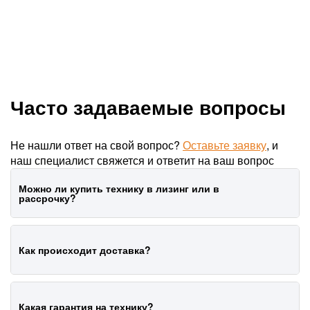
Часто задаваемые вопросы
Не нашли ответ на свой вопрос?
Оставьте заявку
, и
наш специалист свяжется и ответит на ваш вопрос
Можно ли купить технику в лизинг или в
рассрочку?
Да, мы работаем с лизинговыми компаниями.
Как происходит доставка?
Выбор лизинговой компании отстается за
покупателем.
Выберите товар, свяжитесь с нами, скажите, что
Какая гарантия на технику?